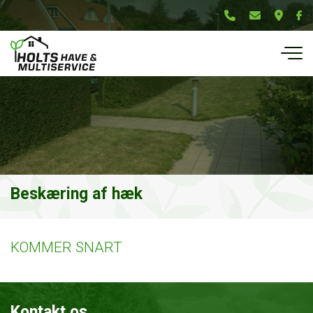
Gå
til
hovedindhold
Beskæring af hæk
KOMMER SNART
Kontakt os