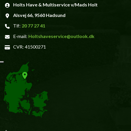
Holts Have & Multiservice v/Mads Holt
Alsvej 66, 9560 Hadsund
Tlf:
20 77 27 41
E-mail:
Holtshaveservice@outlook.dk
CVR:
41500271