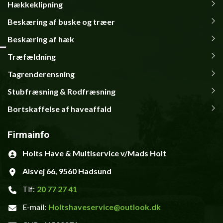
navigation
Hækkeklipning
Beskæring af buske og træer
Beskæring af hæk
Træfældning
Tagrenderensning
Stubfræsning & Rodfræsning
Bortskaffelse af haveaffald
Firmainfo
Holts Have & Multiservice v/Mads Holt
Alsvej 66, 9560 Hadsund
Tlf:
20 77 27 41
E-mail:
Holtshaveservice@outlook.dk