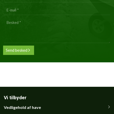
info
Vi tilbyder
Vedligehold af have
Primær